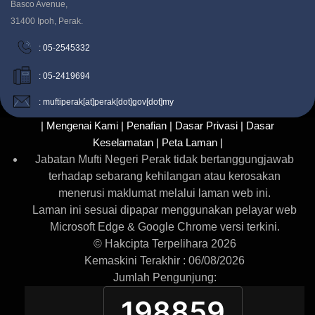
Basco Avenue,
31400 Ipoh, Perak.
: 05-2545332
: 05-2419694
: muftiperak[at]perak[dot]gov[dot]my
| Mengenai Kami |
Penafian |
Dasar Privasi |
Dasar
Keselamatan |
Peta Laman |
Jabatan Mufti Negeri Perak tidak bertanggungjawab
terhadap sebarang kehilangan atau kerosakan
menerusi maklumat melalui laman web ini.
Laman ini sesuai dipapar menggunakan pelayar web
Microsoft Edge & Google Chrome versi terkini.
© Hakcipta Terpelihara 2026
Kemaskini Terakhir : 06/08/2026
Jumlah Pengunjung:
198859