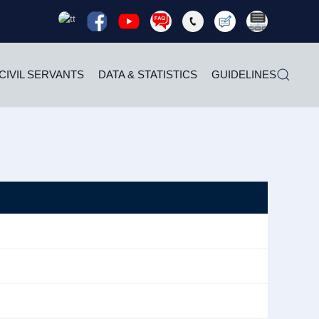
Read
Read
Read
Read
Read
Read
Rea
more
more
more
more
more
more
mor
CIVIL SERVANTS
DATA & STATISTICS
GUIDELINES