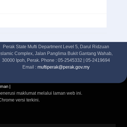
Perak State Mufti Department Level 5, Darul Ridzuan
Islamic Complex, Jalan Panglima Bukit Gantang Wahab,
30000 Ipoh, Perak. Phone : 05-2545332 | 05-2419694
Email :
muftiperak@perak.gov.my
aman |
enerusi maklumat melalui laman web ini.
rome versi terkini.