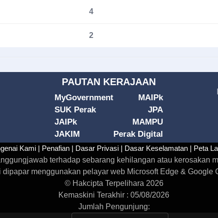
4
2
PAUTAN KERAJAAN
MyGovernment
MAIPk
SUK Perak
JPA
JAIPk
MAMPU
JAKIM
Perak Digital
genai Kami |
Penafian |
Dasar Privasi |
Dasar Keselamatan |
Peta L
rtanggungjawab terhadap sebarang kehilangan atau kerosakan m
i dipapar menggunakan pelayar web Microsoft Edge & Google Ch
© Hakcipta Terpelihara 2026
Kemaskini Terakhir : 05/08/2026
Jumlah Pengunjung: