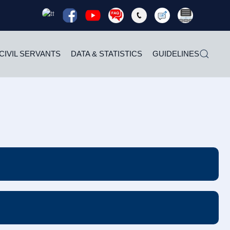
Read
Read
Read
Read
Read
Read
Rea
more
more
more
more
more
more
mor
CIVIL SERVANTS
DATA & STATISTICS
GUIDELINES