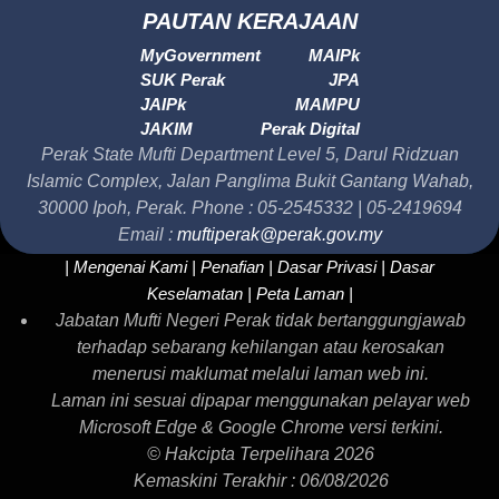
PAUTAN KERAJAAN
MyGovernment
MAIPk
SUK Perak
JPA
JAIPk
MAMPU
JAKIM
Perak Digital
Perak State Mufti Department Level 5, Darul Ridzuan
Islamic Complex, Jalan Panglima Bukit Gantang Wahab,
30000 Ipoh, Perak. Phone : 05-2545332 | 05-2419694
Email :
muftiperak@perak.gov.my
| Mengenai Kami |
Penafian |
Dasar Privasi |
Dasar
Keselamatan |
Peta Laman |
Jabatan Mufti Negeri Perak tidak bertanggungjawab
terhadap sebarang kehilangan atau kerosakan
menerusi maklumat melalui laman web ini.
Laman ini sesuai dipapar menggunakan pelayar web
Microsoft Edge & Google Chrome versi terkini.
© Hakcipta Terpelihara 2026
Kemaskini Terakhir : 06/08/2026