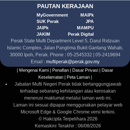
PAUTAN KERAJAAN
MyGovernment
MAIPk
SUK Perak
JPA
JAIPk
MAMPU
JAKIM
Perak Digital
Perak State Mufti Department Level 5, Darul Ridzuan
Islamic Complex, Jalan Panglima Bukit Gantang Wahab,
30000 Ipoh, Perak. Phone : 05-2545332 | 05-2419694
Email :
muftiperak@perak.gov.my
| Mengenai Kami |
Penafian |
Dasar Privasi |
Dasar
Keselamatan |
Peta Laman |
Jabatan Mufti Negeri Perak tidak bertanggungjawab
terhadap sebarang kehilangan atau kerosakan
menerusi maklumat melalui laman web ini.
Laman ini sesuai dipapar menggunakan pelayar web
Microsoft Edge & Google Chrome versi terkini.
© Hakcipta Terpelihara 2026
Kemaskini Terakhir : 06/08/2026