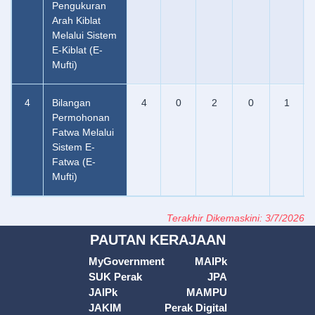
Pengukuran
Arah Kiblat
Melalui Sistem
E-Kiblat (e-
Mufti)
4
Bilangan
4
0
2
0
1
Permohonan
Fatwa Melalui
Sistem E-
Fatwa (e-
Mufti)
Terakhir Dikemaskini: 3/7/2026
PAUTAN KERAJAAN
MyGovernment
MAIPk
SUK Perak
JPA
JAIPk
MAMPU
JAKIM
Perak Digital