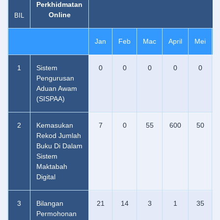
Perkhidmatan
Online
BIL
Jan
Feb
Mac
April
Mei
1
Sistem
0
0
0
0
0
Pengurusan
Aduan Awam
(SISPAA)
2
Kemasukan
7
0
55
600
50
Rekod Jumlah
Buku Di Dalam
Sistem
Maktabah
Digital
3
Bilangan
21
14
3
1
35
Permohonan