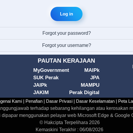
Log in
Forgot your password?
Forgot your username?
PAUTAN KERAJAAN
MyGovernment
MAIPk
SUK Perak
JPA
JAIPk
MAMPU
JAKIM
Perak Digital
genai Kami |
Penafian |
Dasar Privasi |
Dasar Keselamatan |
Peta L
rtanggungjawab terhadap sebarang kehilangan atau kerosakan m
i dipapar menggunakan pelayar web Microsoft Edge & Google Ch
© Hakcipta Terpelihara 2026
Kemaskini Terakhir : 06/08/2026