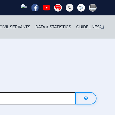
Read
Read
Read
Read
Read
Read
Rea
more
more
more
more
more
more
mor
CIVIL SERVANTS
DATA & STATISTICS
GUIDELINES
Show Password