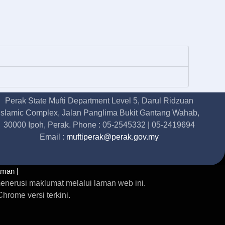
Perak State Mufti Department Level 5, Darul Ridzuan
Islamic Complex, Jalan Panglima Bukit Gantang Wahab,
30000 Ipoh, Perak. Phone : 05-2545332 | 05-2419694
Email :
muftiperak@perak.gov.my
aman |
enerusi maklumat melalui laman web ini.
rome versi terkini.