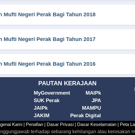
 Mufti Negeri Perak Bagi Tahun 2018
 Mufti Negeri Perak Bagi Tahun 2017
 Mufti Negeri Perak Bagi Tahun 2016
PAUTAN KERAJAAN
MyGovernment
MAIPk
SUK Perak
JPA
JAIPk
MAMPU
JAKIM
Perak Digital
genai Kami |
Penafian |
Dasar Privasi |
Dasar Keselamatan |
Peta L
rtanggungjawab terhadap sebarang kehilangan atau kerosakan m