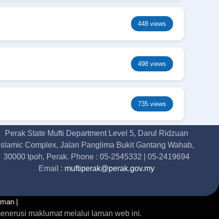
448 views
498 views
735 views
Perak State Mufti Department Level 5, Darul Ridzuan
Islamic Complex, Jalan Panglima Bukit Gantang Wahab,
30000 Ipoh, Perak. Phone : 05-2545332 | 05-2419694
Email :
muftiperak@perak.gov.my
aman |
enerusi maklumat melalui laman web ini.