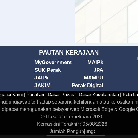
PAUTAN KERAJAAN
MyGovernment
MAIPk
SUK Perak
JPA
JAIPk
MAMPU
JAKIM
Perak Digital
genai Kami |
Penafian |
Dasar Privasi |
Dasar Keselamatan |
Peta L
rtanggungjawab terhadap sebarang kehilangan atau kerosakan m
i dipapar menggunakan pelayar web Microsoft Edge & Google Ch
© Hakcipta Terpelihara 2026
Kemaskini Terakhir : 05/08/2026
Jumlah Pengunjung: