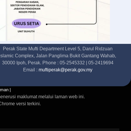
Perak State Mufti Department Level 5, Darul Ridzuan
Islamic Complex, Jalan Panglima Bukit Gantang Wahab,
30000 Ipoh, Perak. Phone : 05-2545332 | 05-2419694
Email :
muftiperak@perak.gov.my
aman |
enerusi maklumat melalui laman web ini.
rome versi terkini.