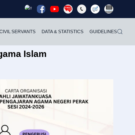
Read
Read
Read
Read
Read
Read
Rea
more
more
more
more
more
more
mor
CIVIL SERVANTS
DATA & STATISTICS
GUIDELINES
gama Islam