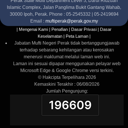
Perak State Mufti Department Level 5, Darul Ridzuan
Islamic Complex, Jalan Panglima Bukit Gantang Wahab,
30000 Ipoh, Perak. Phone : 05-2545332 | 05-2419694
Email :
muftiperak@perak.gov.my
| Mengenai Kami |
Penafian |
Dasar Privasi |
Dasar
Keselamatan |
Peta Laman |
Jabatan Mufti Negeri Perak tidak bertanggungjawab
terhadap sebarang kehilangan atau kerosakan
menerusi maklumat melalui laman web ini.
Laman ini sesuai dipapar menggunakan pelayar web
Microsoft Edge & Google Chrome versi terkini.
© Hakcipta Terpelihara 2026
Kemaskini Terakhir : 06/08/2026
Jumlah Pengunjung:
196609