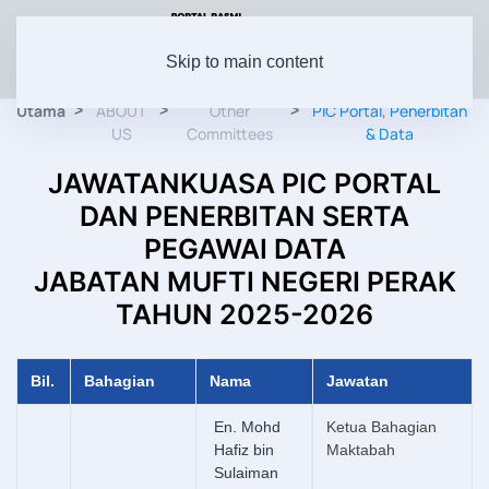
Skip to main content
Utama
ABOUT
Other
PIC Portal, Penerbitan
US
Committees
& Data
JAWATANKUASA PIC PORTAL
DAN PENERBITAN SERTA
PEGAWAI DATA
JABATAN MUFTI NEGERI PERAK
TAHUN 2025-2026
Bil.
Bahagian
Nama
Jawatan
En. Mohd
Ketua Bahagian
Hafiz bin
Maktabah
Sulaiman