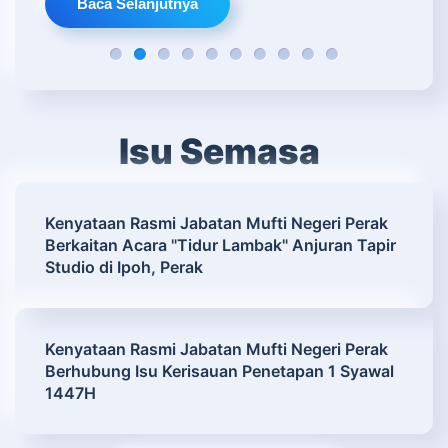
Baca Selanjutnya
Karnival Falaks di Maahad Yahyawiyah, Pad
Taklimat Verifikasi Arah Kiblat Berdasar
Sesi Kunjungan Hormat Dan Pembentan
Kunjungan Hormat Penyelidik Unive
Mesyuarat Jawatankuasa Fatwa 
Perbincangan Mengenai Ajar
DYMM Paduka Seri Sulta
Kunjungan Naziran Ke
Mesyuarat Penyel
Bengkel Takwim
Isu Semasa
Kenyataan Rasmi Jabatan Mufti Negeri Perak
Berkaitan Acara "Tidur Lambak" Anjuran Tapir
Studio di Ipoh, Perak
Kenyataan Rasmi Jabatan Mufti Negeri Perak
Berhubung Isu Kerisauan Penetapan 1 Syawal
1447H