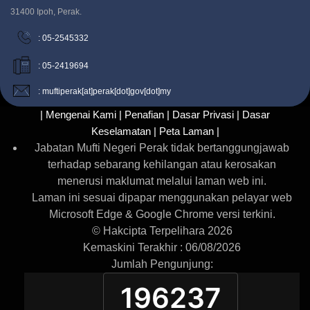
31400 Ipoh, Perak.
: 05-2545332
: 05-2419694
: muftiperak[at]perak[dot]gov[dot]my
| Mengenai Kami |
Penafian |
Dasar Privasi |
Dasar
Keselamatan |
Peta Laman |
Jabatan Mufti Negeri Perak tidak bertanggungjawab
terhadap sebarang kehilangan atau kerosakan
menerusi maklumat melalui laman web ini.
Laman ini sesuai dipapar menggunakan pelayar web
Microsoft Edge & Google Chrome versi terkini.
© Hakcipta Terpelihara 2026
Kemaskini Terakhir : 06/08/2026
Jumlah Pengunjung:
196237