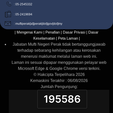
: 05-2545332
: 05-2419694
: muftiperak[at]perak[dot]gov[dot]my
| Mengenai Kami |
Penafian |
Dasar Privasi |
Dasar
Keselamatan |
Peta Laman |
Jabatan Mufti Negeri Perak tidak bertanggungjawab
terhadap sebarang kehilangan atau kerosakan
menerusi maklumat melalui laman web ini.
Laman ini sesuai dipapar menggunakan pelayar web
Microsoft Edge & Google Chrome versi terkini.
© Hakcipta Terpelihara 2026
Kemaskini Terakhir : 06/08/2026
Jumlah Pengunjung:
195586