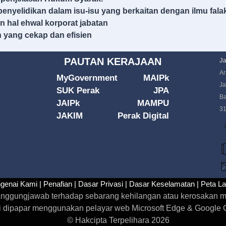
penyelidikan dalam isu-isu yang berkaitan dengan ilmu fala
n hal ehwal korporat jabatan
 yang cekap dan efisien
PAUTAN KERAJAAN
Ja
Ar
MyGovernment
MAIPk
Ja
SUK Perak
JPA
Ba
JAIPk
MAMPU
31
JAKIM
Perak Digital
genai Kami |
Penafian |
Dasar Privasi |
Dasar Keselamatan |
Peta L
rtanggungjawab terhadap sebarang kehilangan atau kerosakan m
i dipapar menggunakan pelayar web Microsoft Edge & Google Ch
© Hakcipta Terpelihara 2026