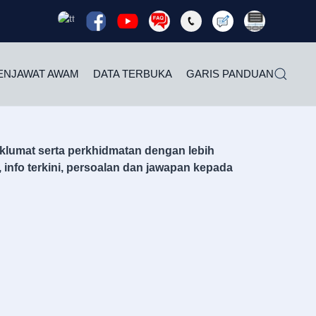
Read
Read
Read
Read
Read
Read
Rea
more
more
more
more
more
more
mor
ENJAWAT AWAM
DATA TERBUKA
GARIS PANDUAN
lumat serta perkhidmatan dengan lebih
info terkini, persoalan dan jawapan kepada