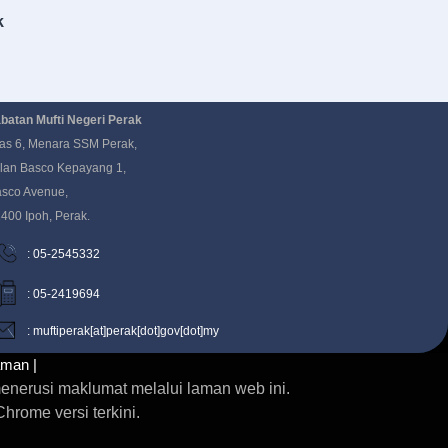
k
batan Mufti Negeri Perak
as 6, Menara SSM Perak,
lan Basco Kepayang 1,
sco Avenue,
400 Ipoh, Perak.
: 05-2545332
: 05-2419694
: muftiperak[at]perak[dot]gov[dot]my
aman |
enerusi maklumat melalui laman web ini.
rome versi terkini.