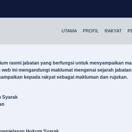
UTAMA
PROFIL
RAKYAT
P
m rasmi jabatan yang berfungsi untuk menyampaikan mak
n web ini mengandungi maklumat mengenai sejarah jabatan, 
isampaikan kepada rakyat sebagai makluman dan rujukan.
m Syarak
an
n penjelasan Hukum Syarak.