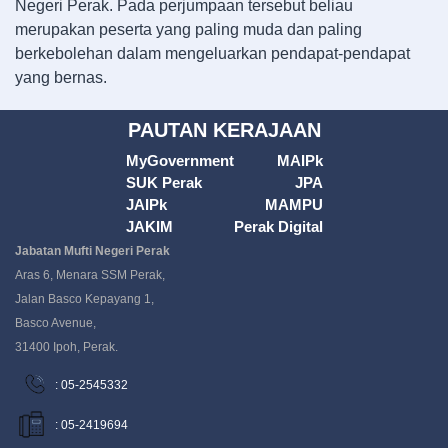
Negeri Perak. Pada perjumpaan tersebut beliau
merupakan peserta yang paling muda dan paling
berkebolehan dalam mengeluarkan pendapat-pendapat
yang bernas.
PAUTAN KERAJAAN
MyGovernment
MAIPk
SUK Perak
JPA
JAIPk
MAMPU
JAKIM
Perak Digital
Jabatan Mufti Negeri Perak
Aras 6, Menara SSM Perak,
Jalan Basco Kepayang 1,
Basco Avenue,
31400 Ipoh, Perak.
: 05-2545332
: 05-2419694