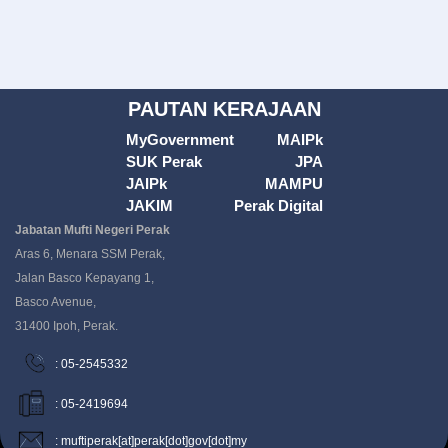
PAUTAN KERAJAAN
MyGovernment
MAIPk
SUK Perak
JPA
JAIPk
MAMPU
JAKIM
Perak Digital
Jabatan Mufti Negeri Perak
Aras 6, Menara SSM Perak,
Jalan Basco Kepayang 1,
Basco Avenue,
31400 Ipoh, Perak.
: 05-2545332
: 05-2419694
: muftiperak[at]perak[dot]gov[dot]my