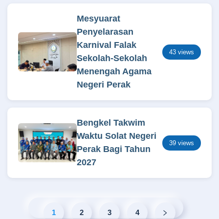
Mesyuarat
Penyelarasan
Karnival Falak
43 views
Sekolah-Sekolah
Menengah Agama
Negeri Perak
Bengkel Takwim
Waktu Solat Negeri
39 views
Perak Bagi Tahun
2027
1
2
3
4