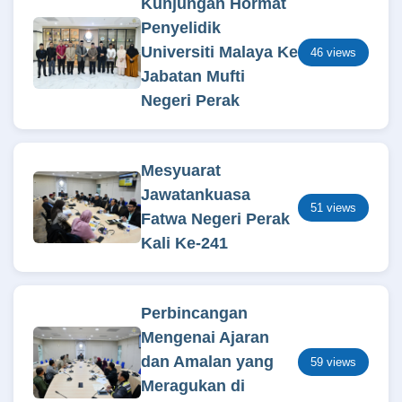
Kunjungan Hormat
Penyelidik
Universiti Malaya Ke
46 views
Jabatan Mufti
Negeri Perak
Mesyuarat
Jawatankuasa
51 views
Fatwa Negeri Perak
Kali Ke-241
Perbincangan
Mengenai Ajaran
dan Amalan yang
59 views
Meragukan di