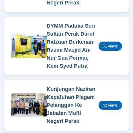
Negeri Perak
DYMM Paduka Seri
Sultan Perak Darul
Ridzuan Berkenan
51 views
Rasmi Masjid An-
Nur Gua Permai,
Kem Syed Putra
Kunjungan Naziran
Kepatuhan Piagam
Pelanggan Ke
42 views
Jabatan Mufti
Negeri Perak