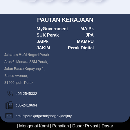
PAUTAN KERAJAAN
MyGovernment
MAIPk
SUK Perak
JPA
JAIPk
MAMPU
JAKIM
Perak Digital
Jabatan Mufti Negeri Perak
Aras 6, Menara SSM Perak,
Jalan Basco Kepayang 1,
Basco Avenue,
31400 Ipoh, Perak.
: 05-2545332
: 05-2419694
: muftiperak[at]perak[dot]gov[dot]my
| Mengenai Kami |
Penafian |
Dasar Privasi |
Dasar