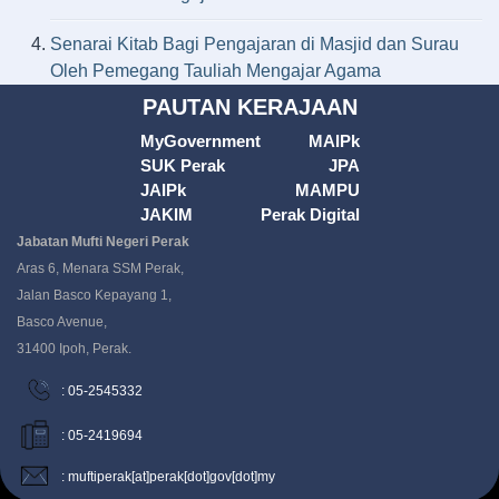
Senarai Kitab Bagi Pengajaran di Masjid dan Surau
Oleh Pemegang Tauliah Mengajar Agama
PAUTAN KERAJAAN
MyGovernment
MAIPk
SUK Perak
JPA
JAIPk
MAMPU
JAKIM
Perak Digital
Jabatan Mufti Negeri Perak
Aras 6, Menara SSM Perak,
Jalan Basco Kepayang 1,
Basco Avenue,
31400 Ipoh, Perak.
: 05-2545332
: 05-2419694
: muftiperak[at]perak[dot]gov[dot]my