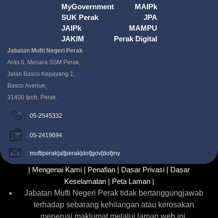
MyGovernment
MAIPk
SUK Perak
JPA
JAIPk
MAMPU
JAKIM
Perak Digital
Jabatan Mufti Negeri Perak
Aras 6, Menara SSM Perak,
Jalan Basco Kepayang 1,
Basco Avenue,
31400 Ipoh, Perak.
: 05-2545332
: 05-2419694
: muftiperak[at]perak[dot]gov[dot]my
| Mengenai Kami |
Penafian |
Dasar Privasi |
Dasar
Keselamatan |
Peta Laman |
Jabatan Mufti Negeri Perak tidak bertanggungjawab
terhadap sebarang kehilangan atau kerosakan
menerusi maklumat melalui laman web ini.