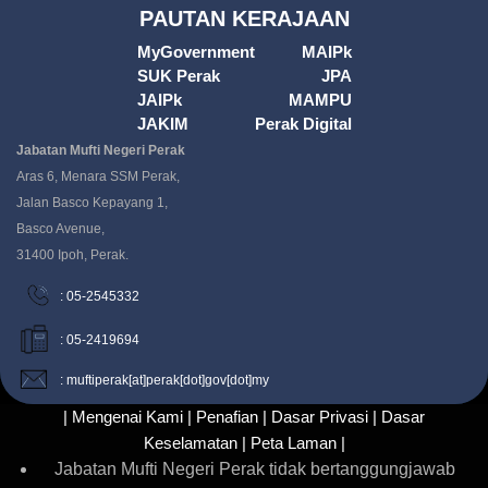
PAUTAN KERAJAAN
MyGovernment
MAIPk
SUK Perak
JPA
JAIPk
MAMPU
JAKIM
Perak Digital
Jabatan Mufti Negeri Perak
Aras 6, Menara SSM Perak,
Jalan Basco Kepayang 1,
Basco Avenue,
31400 Ipoh, Perak.
: 05-2545332
: 05-2419694
: muftiperak[at]perak[dot]gov[dot]my
| Mengenai Kami |
Penafian |
Dasar Privasi |
Dasar
Keselamatan |
Peta Laman |
Jabatan Mufti Negeri Perak tidak bertanggungjawab