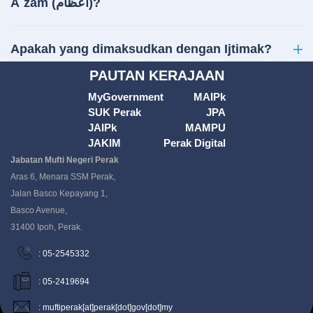
A`zam (أعظام)?
Apakah yang dimaksudkan dengan Ijtimak?
PAUTAN KERAJAAN
MyGovernment
MAIPk
SUK Perak
JPA
JAIPk
MAMPU
JAKIM
Perak Digital
Jabatan Mufti Negeri Perak
Aras 6, Menara SSM Perak,
Jalan Basco Kepayang 1,
Basco Avenue,
31400 Ipoh, Perak.
: 05-2545332
: 05-2419694
: muftiperak[at]perak[dot]gov[dot]my