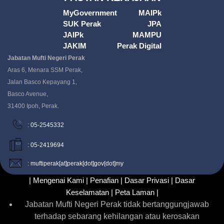
MyGovernment
MAIPk
SUK Perak
JPA
JAIPk
MAMPU
JAKIM
Perak Digital
Jabatan Mufti Negeri Perak
Aras 6, Menara SSM Perak,
Jalan Basco Kepayang 1,
Basco Avenue,
31400 Ipoh, Perak.
: 05-2545332
: 05-2419694
: muftiperak[at]perak[dot]gov[dot]my
| Mengenai Kami |
Penafian |
Dasar Privasi |
Dasar
Keselamatan |
Peta Laman |
Jabatan Mufti Negeri Perak tidak bertanggungjawab
terhadap sebarang kehilangan atau kerosakan