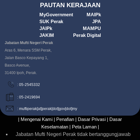
PAUTAN KERAJAAN
MyGovernment
MAIPk
SUK Perak
JPA
JAIPk
MAMPU
JAKIM
Perak Digital
Jabatan Mufti Negeri Perak
Aras 6, Menara SSM Perak,
Jalan Basco Kepayang 1,
Basco Avenue,
31400 Ipoh, Perak.
: 05-2545332
: 05-2419694
: muftiperak[at]perak[dot]gov[dot]my
| Mengenai Kami |
Penafian |
Dasar Privasi |
Dasar
Keselamatan |
Peta Laman |
Jabatan Mufti Negeri Perak tidak bertanggungjawab