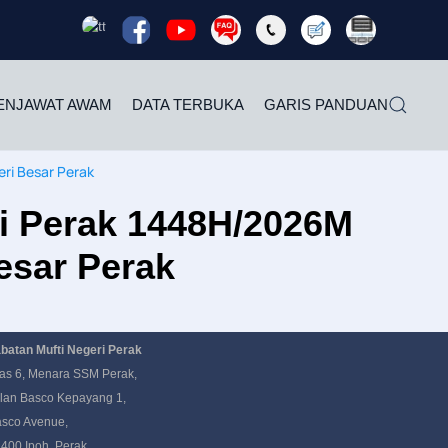
Read
Read
Read
Read
Read
Read
Rea
more
more
more
more
more
more
mor
ENJAWAT AWAM
DATA TERBUKA
GARIS PANDUAN
ri Besar Perak
ri Perak 1448H/2026M
esar Perak
batan Mufti Negeri Perak
as 6, Menara SSM Perak,
lan Basco Kepayang 1,
sco Avenue,
400 Ipoh, Perak.