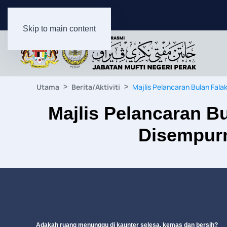
Skip to main content
Utama
Berita/Aktiviti
Majlis Pelancaran Bulan Fal
Majlis Pelancaran B
Disempurn
Adakah ruang menunggu di kaunter selesa, kemas dan bersih?