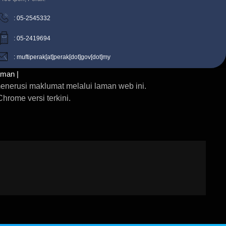
: 05-2545332
: 05-2419694
: muftiperak[at]perak[dot]gov[dot]my
aman |
enerusi maklumat melalui laman web ini.
rome versi terkini.