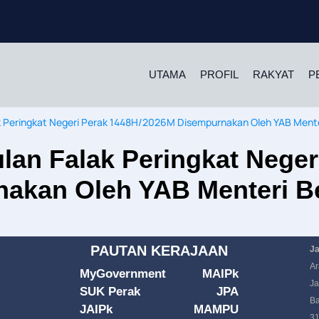
UTAMA
PROFIL
RAKYAT
P
ak Peringkat Negeri Perak 1448H/2026M Disempurnakan Oleh YAB Mente
ulan Falak Peringkat Nege
akan Oleh YAB Menteri B
PAUTAN KERAJAAN
Ja
Ar
MyGovernment
MAIPk
Ja
SUK Perak
JPA
Ba
JAIPk
MAMPU
31