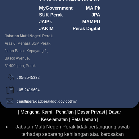
MyGovernment
MAIPk
SUK Perak
JPA
JAIPk
MAMPU
JAKIM
Perak Digital
Jabatan Mufti Negeri Perak
Aras 6, Menara SSM Perak,
Jalan Basco Kepayang 1,
Basco Avenue,
31400 Ipoh, Perak.
: 05-2545332
: 05-2419694
: muftiperak[at]perak[dot]gov[dot]my
| Mengenai Kami |
Penafian |
Dasar Privasi |
Dasar
Keselamatan |
Peta Laman |
Jabatan Mufti Negeri Perak tidak bertanggungjawab
terhadap sebarang kehilangan atau kerosakan