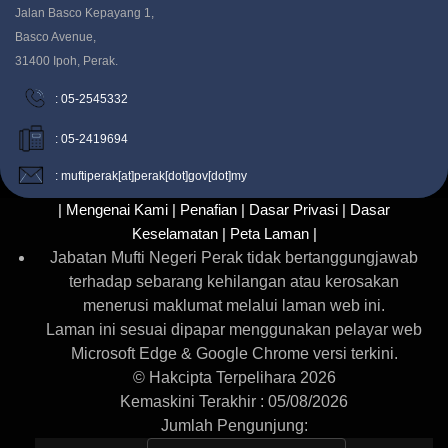
Jalan Basco Kepayang 1,
Basco Avenue,
31400 Ipoh, Perak.
: 05-2545332
: 05-2419694
: muftiperak[at]perak[dot]gov[dot]my
| Mengenai Kami |
Penafian |
Dasar Privasi |
Dasar
Keselamatan |
Peta Laman |
Jabatan Mufti Negeri Perak tidak bertanggungjawab
terhadap sebarang kehilangan atau kerosakan
menerusi maklumat melalui laman web ini.
Laman ini sesuai dipapar menggunakan pelayar web
Microsoft Edge & Google Chrome versi terkini.
© Hakcipta Terpelihara 2026
Kemaskini Terakhir : 05/08/2026
Jumlah Pengunjung: